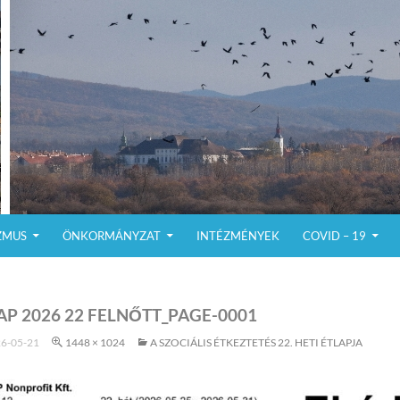
ZMUS
ÖNKORMÁNYZAT
INTÉZMÉNYEK
COVID – 19
AP 2026 22 FELNŐTT_PAGE-0001
6-05-21
1448 × 1024
A SZOCIÁLIS ÉTKEZTETÉS 22. HETI ÉTLAPJA