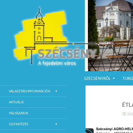
KILÉPÉS A TARTALOMBA
Keresés
Szécsény a fejedelmi Város
SZÉCSÉNYRŐL
TURI
Szécsény Város Hivatalos Weboldala
VÁLASZTÁSI INFORMÁCIÓK
AKTUÁLIS
ÉTL
PÁLYÁZATOK
202
ÜGYINTÉZÉS