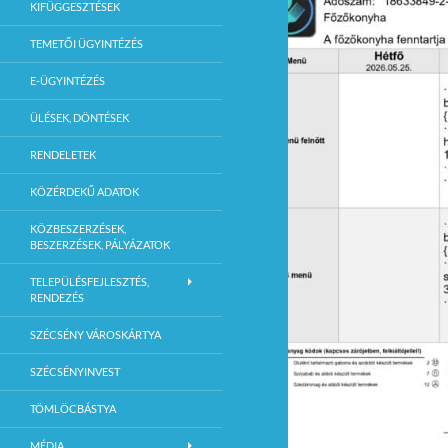
KIFÜGGESZTÉSEK
TEMETŐI ÜGYINTÉZÉS
E-ÜGYINTÉZÉS
ÜLÉSEK, DÖNTÉSEK
RENDELETEK
KÖZÉRDEKŰ ADATOK
KÖZBESZERZÉSEK,
BESZERZÉSEK, PÁLYÁZATOK
TELEPÜLÉSFEJLESZTÉS,
RENDEZÉS
SZÉCSÉNY VÁROSKÁRTYA
SZÉCSÉNYINVEST
TÖMLÖCBÁSTYA
MÉDIA