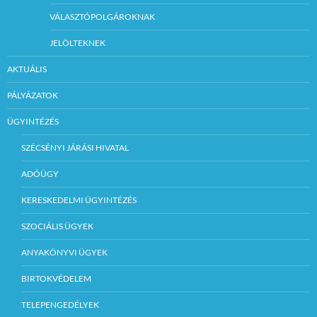
VÁLASZTÓPOLGÁROKNAK
JELÖLTEKNEK
AKTUÁLIS
PÁLYÁZATOK
ÜGYINTÉZÉS
SZÉCSÉNYI JÁRÁSI HIVATAL
ADÓÜGY
KERESKEDELMI ÜGYINTÉZÉS
SZOCIÁLIS ÜGYEK
ANYAKÖNYVI ÜGYEK
BIRTOKVÉDELEM
TELEPENGEDÉLYEK