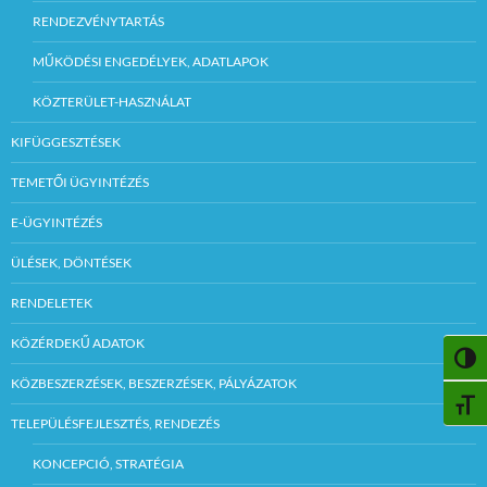
RENDEZVÉNYTARTÁS
MŰKÖDÉSI ENGEDÉLYEK, ADATLAPOK
KÖZTERÜLET-HASZNÁLAT
KIFÜGGESZTÉSEK
TEMETŐI ÜGYINTÉZÉS
E-ÜGYINTÉZÉS
ÜLÉSEK, DÖNTÉSEK
RENDELETEK
KÖZÉRDEKŰ ADATOK
NAGY
KÖZBESZERZÉSEK, BESZERZÉSEK, PÁLYÁZATOK
BETŰ
TELEPÜLÉSFEJLESZTÉS, RENDEZÉS
KONCEPCIÓ, STRATÉGIA