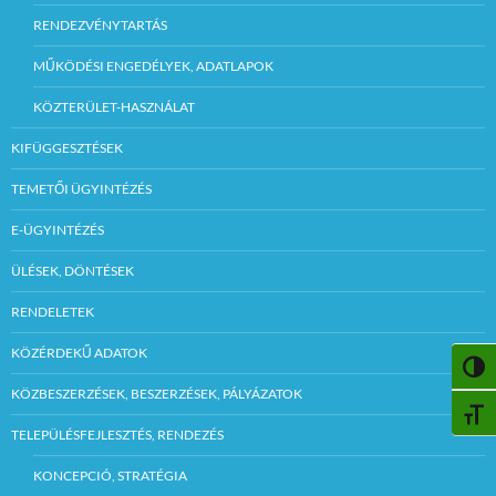
RENDEZVÉNYTARTÁS
MŰKÖDÉSI ENGEDÉLYEK, ADATLAPOK
KÖZTERÜLET-HASZNÁLAT
KIFÜGGESZTÉSEK
TEMETŐI ÜGYINTÉZÉS
E-ÜGYINTÉZÉS
ÜLÉSEK, DÖNTÉSEK
RENDELETEK
KÖZÉRDEKŰ ADATOK
NAGY
KÖZBESZERZÉSEK, BESZERZÉSEK, PÁLYÁZATOK
BETŰ
TELEPÜLÉSFEJLESZTÉS, RENDEZÉS
KONCEPCIÓ, STRATÉGIA