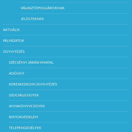
VÁLASZTÓPOLGÁROKNAK
JELÖLTEKNEK
AKTUÁLIS
PÁLYÁZATOK
ÜGYINTÉZÉS
SZÉCSÉNYI JÁRÁSI HIVATAL
ADÓÜGY
KERESKEDELMI ÜGYINTÉZÉS
SZOCIÁLIS ÜGYEK
ANYAKÖNYVI ÜGYEK
BIRTOKVÉDELEM
TELEPENGEDÉLYEK