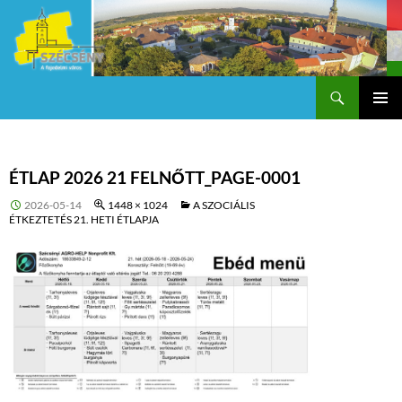
Keresés
Szécsény a fejedelmi Város
KILÉPÉS
Els
A
TARTALOMBA
me
ÉTLAP 2026 21 FELNŐTT_PAGE-0001
2026-05-14
1448 × 1024
A SZOCIÁLIS
ÉTKEZTETÉS 21. HETI ÉTLAPJA