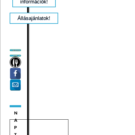
információk!
Állásajánlatok!
N
A
P
T