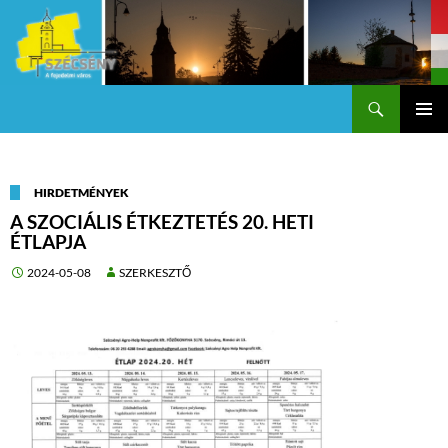
Keresés
Szécsény a fejedelmi Város
KILÉPÉS
Els
A
TARTALOMBA
me
HIRDETMÉNYEK
A SZOCIÁLIS ÉTKEZTETÉS 20. HETI
ÉTLAPJA
2024-05-08
SZERKESZTŐ