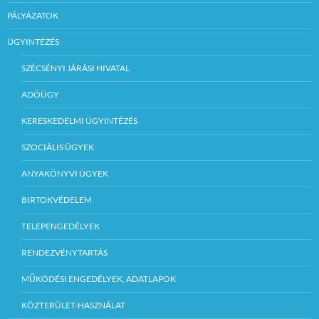
PÁLYÁZATOK
ÜGYINTÉZÉS
SZÉCSÉNYI JÁRÁSI HIVATAL
ADÓÜGY
KERESKEDELMI ÜGYINTÉZÉS
SZOCIÁLIS ÜGYEK
ANYAKÖNYVI ÜGYEK
BIRTOKVÉDELEM
TELEPENGEDÉLYEK
RENDEZVÉNYTARTÁS
MŰKÖDÉSI ENGEDÉLYEK, ADATLAPOK
KÖZTERÜLET-HASZNÁLAT