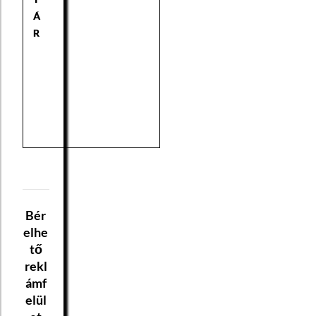
Á
R
Bér
elhe
tő
rekl
ámf
elül