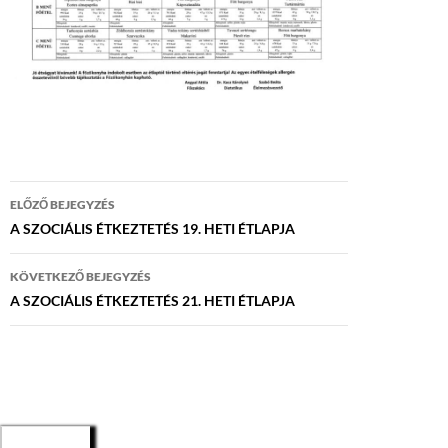
Bejegyzés
ELŐZŐ BEJEGYZÉS
navigáció
A SZOCIÁLIS ÉTKEZTETÉS 19. HETI ÉTLAPJA
KÖVETKEZŐ BEJEGYZÉS
A SZOCIÁLIS ÉTKEZTETÉS 21. HETI ÉTLAPJA