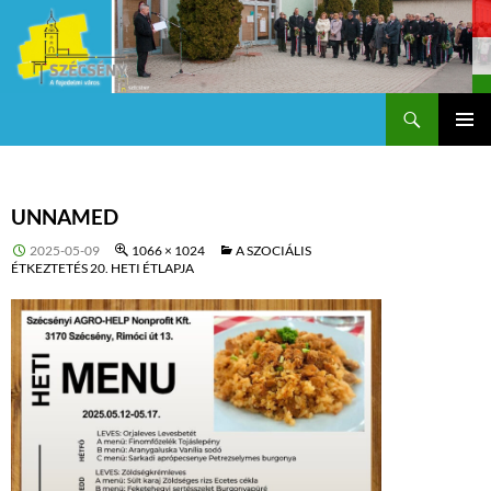
Keresés
Szécsény a fejedelmi Város
KILÉPÉS
Els
A
TARTALOMBA
me
UNNAMED
2025-05-09
1066 × 1024
A SZOCIÁLIS
ÉTKEZTETÉS 20. HETI ÉTLAPJA