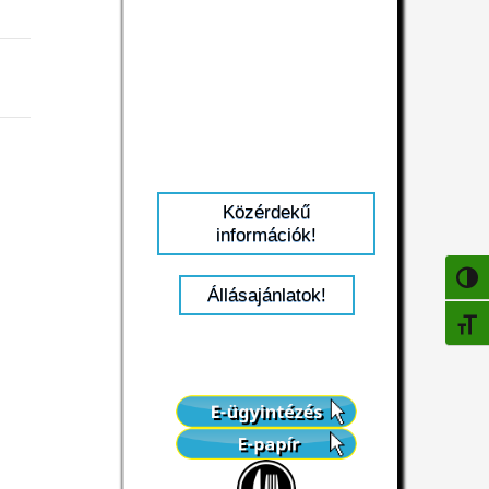
Közérdekű
információk!
NAGY
Állásajánlatok!
BETŰ