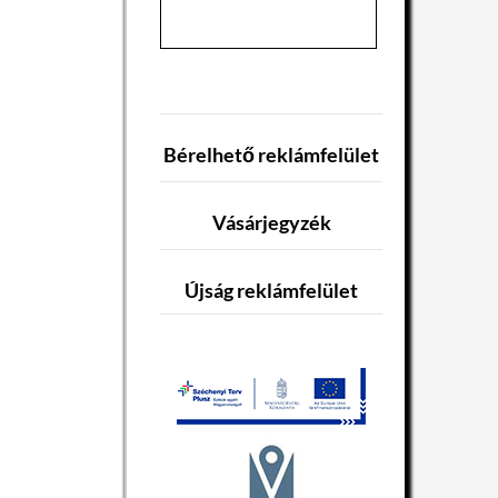
Bérelhető reklámfelület
Vásárjegyzék
Újság reklámfelület