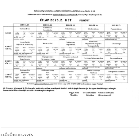
Bejegyzés
ELŐZŐ BEJEGYZÉS