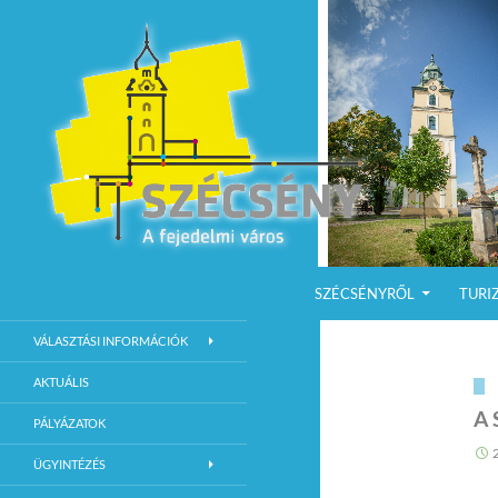
KILÉPÉS A TARTALOMBA
Keresés
Szécsény a fejedelmi Város
SZÉCSÉNYRŐL
TURI
Szécsény Város Hivatalos Weboldala
VÁLASZTÁSI INFORMÁCIÓK
AKTUÁLIS
A 
PÁLYÁZATOK
ÜGYINTÉZÉS