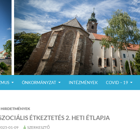
ZMUS
ÖNKORMÁNYZAT
INTÉZMÉNYEK
COVID – 19
HIRDETMÉNYEK
SZOCIÁLIS ÉTKEZTETÉS 2. HETI ÉTLAPJA
2025-01-09
SZERKESZTŐ