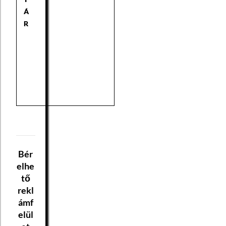
Á
R
Bér
elhe
tő
rekl
ámf
elül