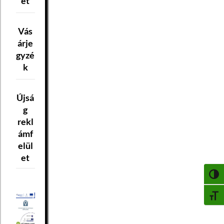
et
Vás
árje
gyzé
k
Újsá
g
rekl
ámf
elül
et
NAGY
BETŰ