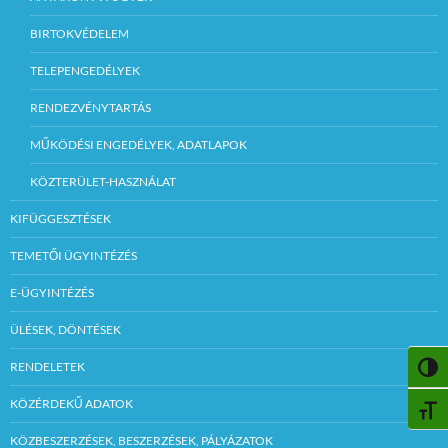
BIRTOKVÉDELEM
TELEPENGEDÉLYEK
RENDEZVÉNYTARTÁS
MŰKÖDÉSI ENGEDÉLYEK, ADATLAPOK
KÖZTERÜLET-HASZNÁLAT
KIFÜGGESZTÉSEK
TEMETŐI ÜGYINTÉZÉS
E-ÜGYINTÉZÉS
ÜLÉSEK, DÖNTÉSEK
RENDELETEK
NAGY
KÖZÉRDEKŰ ADATOK
BETŰ
KÖZBESZERZÉSEK, BESZERZÉSEK, PÁLYÁZATOK