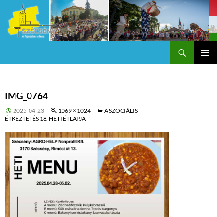
Keresés
Szécsény a fejedelmi Város
KILÉPÉS
Els
A
TARTALOMBA
me
IMG_0764
2025-04-23
1069 × 1024
A SZOCIÁLIS
ÉTKEZTETÉS 18. HETI ÉTLAPJA