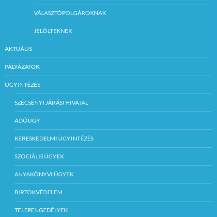
VÁLASZTÓPOLGÁROKNAK
JELÖLTEKNEK
AKTUÁLIS
PÁLYÁZATOK
ÜGYINTÉZÉS
SZÉCSÉNYI JÁRÁSI HIVATAL
ADÓÜGY
KERESKEDELMI ÜGYINTÉZÉS
SZOCIÁLIS ÜGYEK
ANYAKÖNYVI ÜGYEK
BIRTOKVÉDELEM
TELEPENGEDÉLYEK