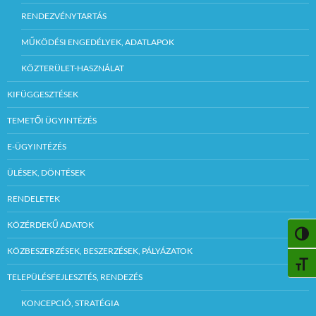
RENDEZVÉNYTARTÁS
MŰKÖDÉSI ENGEDÉLYEK, ADATLAPOK
KÖZTERÜLET-HASZNÁLAT
KIFÜGGESZTÉSEK
TEMETŐI ÜGYINTÉZÉS
E-ÜGYINTÉZÉS
ÜLÉSEK, DÖNTÉSEK
RENDELETEK
KÖZÉRDEKŰ ADATOK
NAGY
KÖZBESZERZÉSEK, BESZERZÉSEK, PÁLYÁZATOK
BETŰ
TELEPÜLÉSFEJLESZTÉS, RENDEZÉS
KONCEPCIÓ, STRATÉGIA