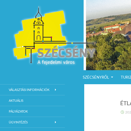
KILÉPÉS A TARTALOMBA
Keresés
Szécsény a fejedelmi Város
SZÉCSÉNYRŐL
TURI
Szécsény Város Hivatalos Weboldala
VÁLASZTÁSI INFORMÁCIÓK
AKTUÁLIS
ÉTL
PÁLYÁZATOK
202
ÜGYINTÉZÉS