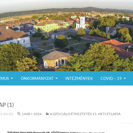
ZMUS
ÖNKORMÁNYZAT
INTÉZMÉNYEK
COVID – 19
AP (1)
5-04-03
1448 × 1024
A SZOCIÁLIS ÉTKEZTETÉS 15. HETI ÉTLAPJA