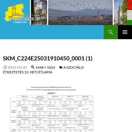
Keresés
Szécsény a fejedelmi Város
KILÉPÉS
Els
A
TARTALOMBA
me
SKM_C224E25031910450_0001 (1)
2025-03-20
1448 × 1024
A SZOCIÁLIS
ÉTKEZTETÉS 12. HETI ÉTLAPJA