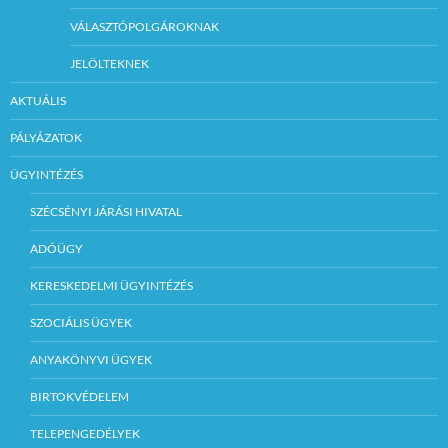
VÁLASZTÓPOLGÁROKNAK
JELÖLTEKNEK
AKTUÁLIS
PÁLYÁZATOK
ÜGYINTÉZÉS
SZÉCSÉNYI JÁRÁSI HIVATAL
ADÓÜGY
KERESKEDELMI ÜGYINTÉZÉS
SZOCIÁLIS ÜGYEK
ANYAKÖNYVI ÜGYEK
BIRTOKVÉDELEM
TELEPENGEDÉLYEK