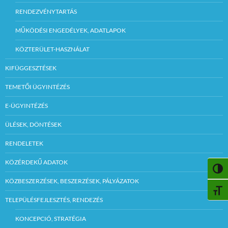
RENDEZVÉNYTARTÁS
MŰKÖDÉSI ENGEDÉLYEK, ADATLAPOK
KÖZTERÜLET-HASZNÁLAT
KIFÜGGESZTÉSEK
TEMETŐI ÜGYINTÉZÉS
E-ÜGYINTÉZÉS
ÜLÉSEK, DÖNTÉSEK
RENDELETEK
KÖZÉRDEKŰ ADATOK
NAGY
KÖZBESZERZÉSEK, BESZERZÉSEK, PÁLYÁZATOK
BETŰ
TELEPÜLÉSFEJLESZTÉS, RENDEZÉS
KONCEPCIÓ, STRATÉGIA