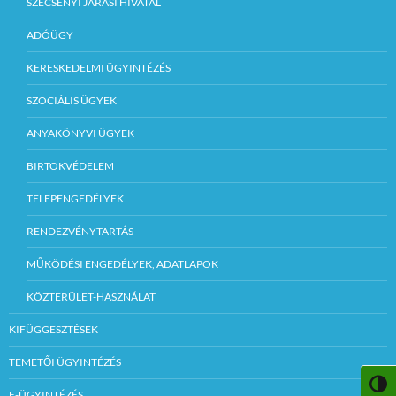
SZÉCSÉNYI JÁRÁSI HIVATAL
ADÓÜGY
KERESKEDELMI ÜGYINTÉZÉS
SZOCIÁLIS ÜGYEK
ANYAKÖNYVI ÜGYEK
BIRTOKVÉDELEM
TELEPENGEDÉLYEK
RENDEZVÉNYTARTÁS
MŰKÖDÉSI ENGEDÉLYEK, ADATLAPOK
KÖZTERÜLET-HASZNÁLAT
KIFÜGGESZTÉSEK
TEMETŐI ÜGYINTÉZÉS
NAGY
E-ÜGYINTÉZÉS