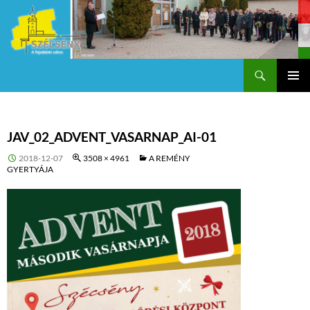
Keresés
Szécsény a fejedelmi Város
KILÉPÉS
Els
A
TARTALOMBA
me
JAV_02_ADVENT_VASARNAP_AI-01
2018-12-07
3508 × 4961
A REMÉNY
GYERTYÁJA