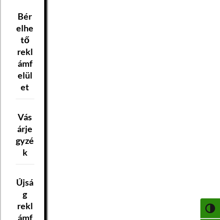
Bér
elhe
tő
rekl
ámf
elül
et
Vás
árje
gyzé
k
Újsá
g
rekl
NAGY
ámf