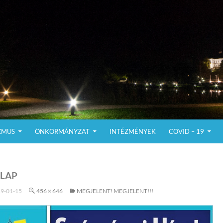
ZMUS
ÖNKORMÁNYZAT
INTÉZMÉNYEK
COVID – 19
LAP
9-01-15
456 × 646
MEGJELENT! MEGJELENT!!!