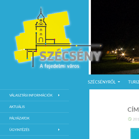
KILÉPÉS A TARTALOMBA
Keresés
Szécsény a fejedelmi Város
SZÉCSÉNYRŐL
TURI
Szécsény Város Hivatalos Weboldala
VÁLASZTÁSI INFORMÁCIÓK
AKTUÁLIS
CÍM
PÁLYÁZATOK
201
ÜGYINTÉZÉS