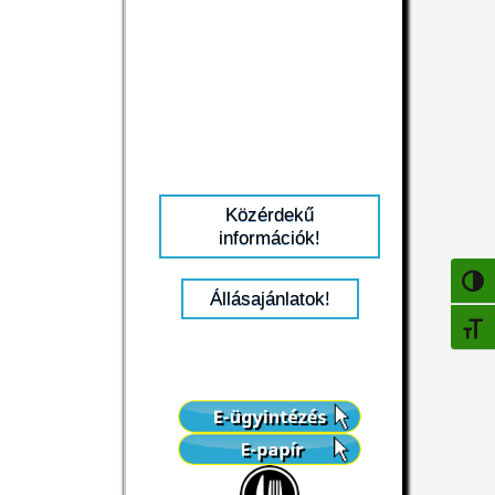
Közérdekű
információk!
NAGY
Állásajánlatok!
BETŰ