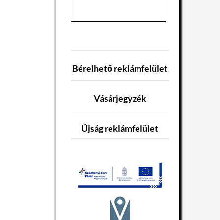
Bérelhető reklámfelület
Vásárjegyzék
Újság reklámfelület