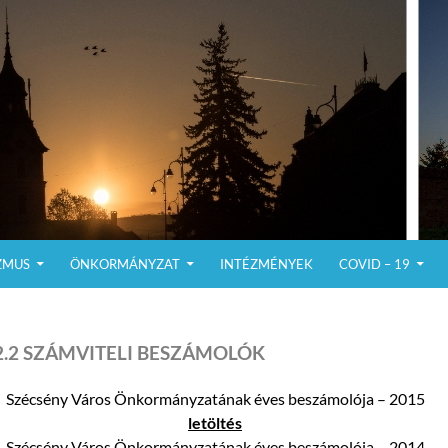
ZMUS
ÖNKORMÁNYZAT
INTÉZMÉNYEK
COVID – 19
2.2 SZÁMVITELI BESZÁMOLÓK
Szécsény Város Önkormányzatának éves beszámolója – 2015
letöltés
Szécsény Város Önkormányzatának éves beszámolója – 2014