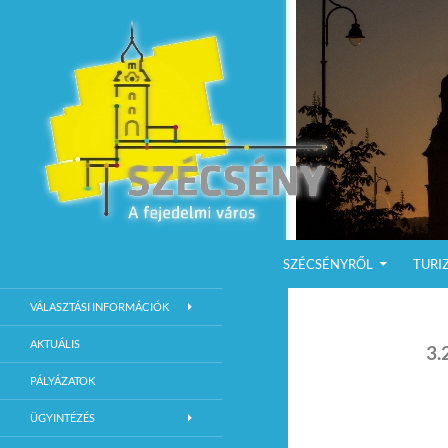
KILÉPÉS A TARTALOMBA
Keresés
Szécsény a fejedelmi Város
SZÉCSÉNYRŐL
TURI
Szécsény Város Hivatalos Weboldala
VÁLASZTÁSI INFORMÁCIÓK
AKTUÁLIS
3.
PÁLYÁZATOK
ÜGYINTÉZÉS