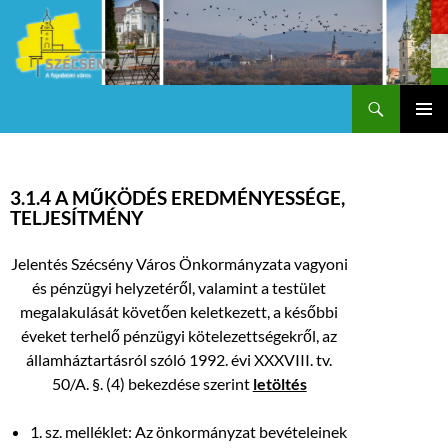
Keresés
Szécsény a fejedelmi Város
KILÉPÉS
Els
A
TARTALOMBA
me
3.1.4 A MŰKÖDÉS EREDMÉNYESSÉGE,
TELJESÍTMÉNY
Jelentés Szécsény Város Önkormányzata vagyoni
és pénzügyi helyzetéről, valamint a testület
megalakulását követően keletkezett, a későbbi
éveket terhelő pénzügyi kötelezettségekről, az
államháztartásról szóló 1992. évi XXXVIII. tv.
50/A. §. (4) bekezdése szerint
letöltés
1. sz. melléklet: Az önkormányzat bevételeinek