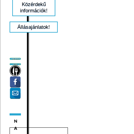
Közérdekű
információk!
Állásajánlatok!
N
A