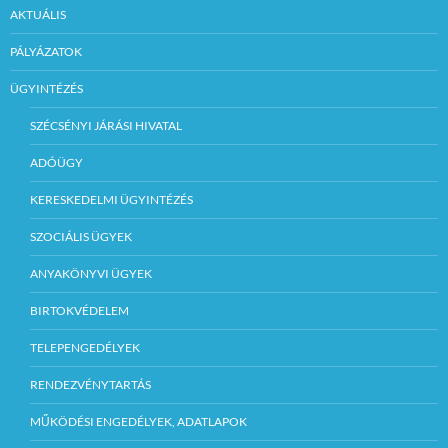
AKTUÁLIS
PÁLYÁZATOK
ÜGYINTÉZÉS
SZÉCSÉNYI JÁRÁSI HIVATAL
ADÓÜGY
KERESKEDELMI ÜGYINTÉZÉS
SZOCIÁLIS ÜGYEK
ANYAKÖNYVI ÜGYEK
BIRTOKVÉDELEM
TELEPENGEDÉLYEK
RENDEZVÉNYTARTÁS
MŰKÖDÉSI ENGEDÉLYEK, ADATLAPOK