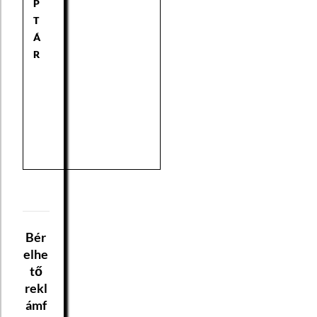
P
T
Á
R
Bér
elhe
tő
rekl
ámf